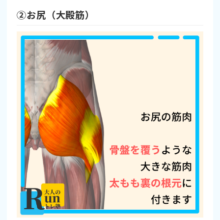
➁お尻（大殿筋）