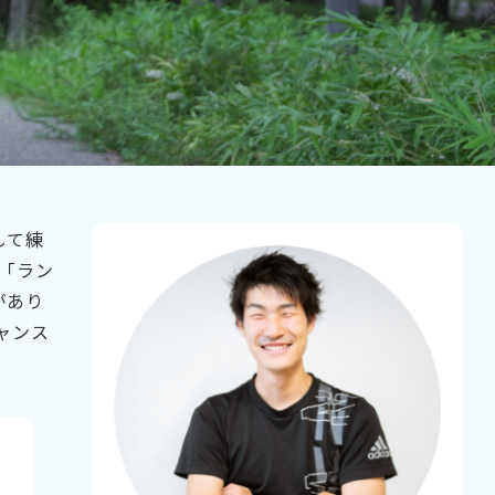
して練
「ラン
があり
ャンス