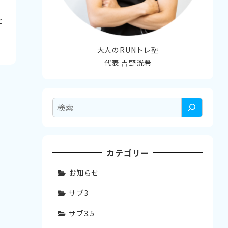
は
と
大人のRUNトレ塾
代表 吉野洸希
検
索
カテゴリー
お知らせ
サブ3
サブ3.5