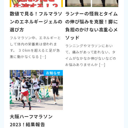
数値で見る！フルマラソ
ランナーの怪我とタイム
ンのエネルギージェルの
の伸び悩みを克服！脚に
選び方
負担のかけない高重心メ
ソッド
フルマラソン中、エネルギーと
して体内の栄養素は使われま
ランニングやマラソンにおい
す。 ３０kmを超えると足が急
て、痛みがあって走れない、タ
激に動かなくなる […]
イムがなかなか伸びないなどの
お悩みありませんか […]
お知らせ
大阪ハーフマラソン
2023！結果報告